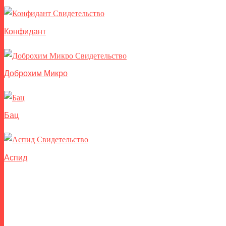
Конфидант
Доброхим Микро
Бац
Аспид